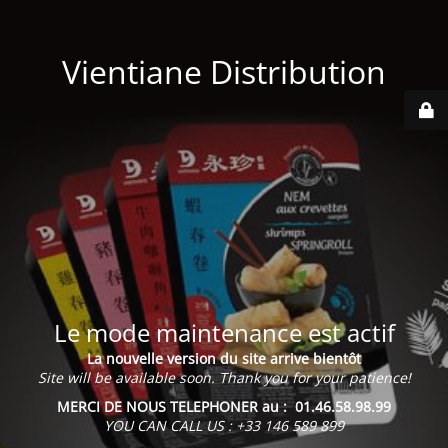
Vientiane Distribution
Le mode maintenance est actif
La nouvelle version du site arrive bientôt
Site will be available soon. Thank you for your patience!
MERCI DE NOUS TELEPHONER au : 01.46.58.98.99
YOU CAN CALL US : +33 146 589 899